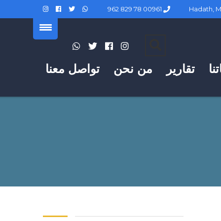
00961 78 829 962
نا
تقارير
من نحن
تواصل معنا