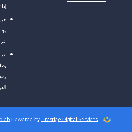
إذا 
خريج
بجا
عرب
حرا
يطال
رفع
الد
taleb
Powered by
Prestige Digital Services