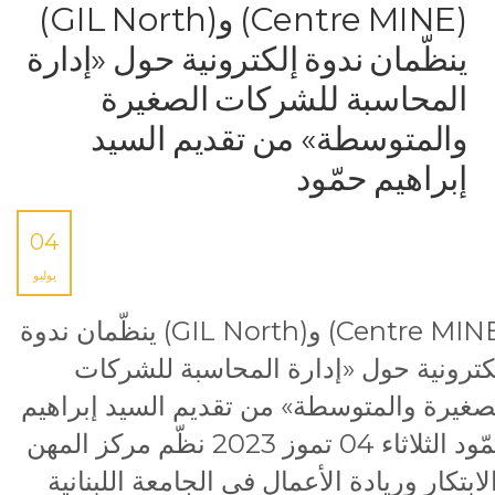
(Centre MINE) و(GIL North)
ينظّمان ندوة إلكترونية حول «إدارة
المحاسبة للشركات الصغيرة
والمتوسطة» من تقديم السيد
إبراهيم حمّود
04
يوليو
(Centre MINE) و(GIL North) ينظّمان ندوة
كترونية حول «إدارة المحاسبة للشركات
صغيرة والمتوسطة» من تقديم السيد إبراهيم
حمّود الثلاثاء 04 تموز 2023 نظّم مركز المهن
لابتكار وريادة الأعمال في الجامعة اللبنانية