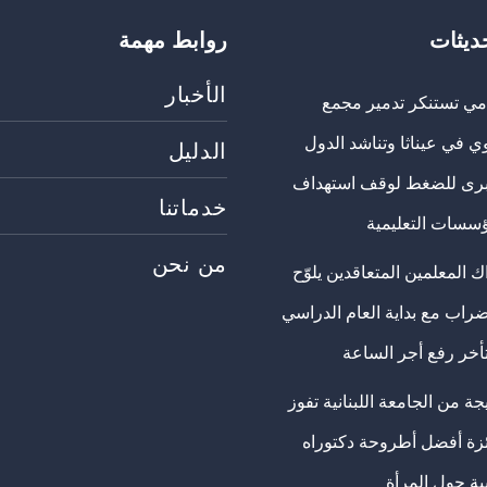
حديثات
روابط مهمة
الأخبار
مي تستنكر تدمير مجمع
ي في عيناثا وتناشد الدول
الدليل
برى للضغط لوقف استهداف
خدماتنا
ؤسسات التعليمية
من نحن
 المعلمين المتعاقدين يلوّح
ضراب مع بداية العام الدراسي
تأخر رفع أجر الساعة
ة من الجامعة اللبنانية تفوز
ئزة أفضل أطروحة دكتوراه
ية حول المرأة