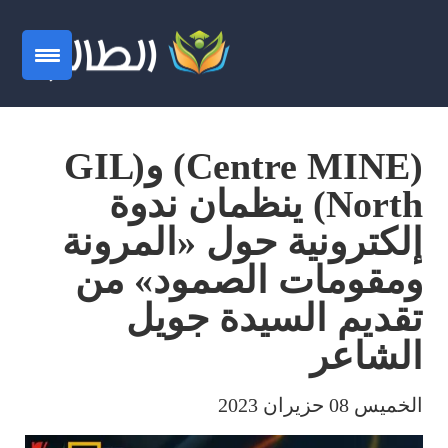
(Centre MINE) و(GIL
North) ينظمان ندوة
إلكترونية حول «المرونة
ومقومات الصمود» من
تقديم السيدة جويل
الشاعر
الخميس 08 حزيران 2023