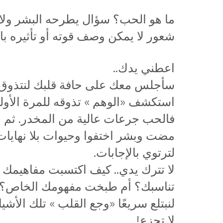
ما هو الحب؟ سؤال يطرحه البشر ولا 
شعور لا يمكن وصف قوته أو تأثيره بال
اعطني يدك..
سأجلس معك على حافة قلبك لنتذوق معًا 50 سؤالًا في
استكشف «الوهم » تذوقه للمرة الأولى
فالحب جرعات عالية من المخدر. ثم ن
مضت وبشر اختفوا وحيوات بلا نهايا
لترتوي بالإجابات.
لا تترك يدي.. كيف اكتسبت مفاهيمك 
تناسبك؟ أم طبخت مفهومك الخاص؟! د
لنبتلع سريعًا «وجع القلب » تلك الأش
لا تجزع!