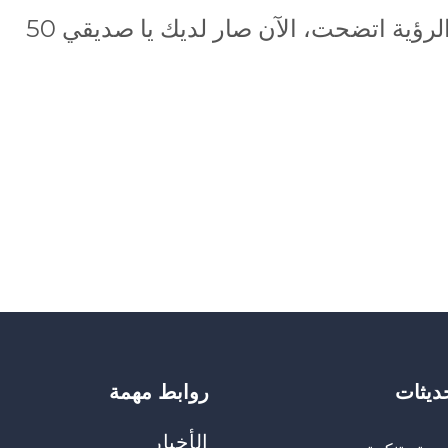
في نهاية رحلتنا سنجد «السلام » لأن الرؤية اتضحت، الآن صار لديك يا صديقي 50
حديثات
روابط مهمة
الأخبار