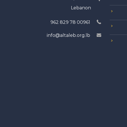
Lebanon
00961 78 829 962
info@altaleb.org.lb