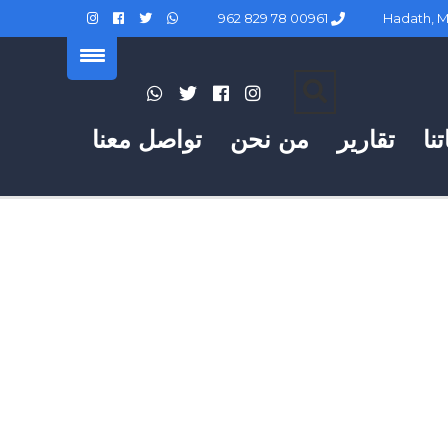
00961 78 829 962
نا
تقارير
من نحن
تواصل معنا