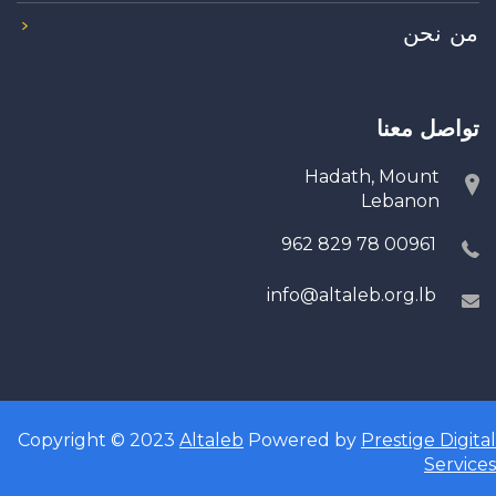
من نحن
تواصل معنا
Hadath, Mount
Lebanon
00961 78 829 962
info@altaleb.org.lb
Copyright © 2023
Altaleb
Powered by
Prestige Digital
Services