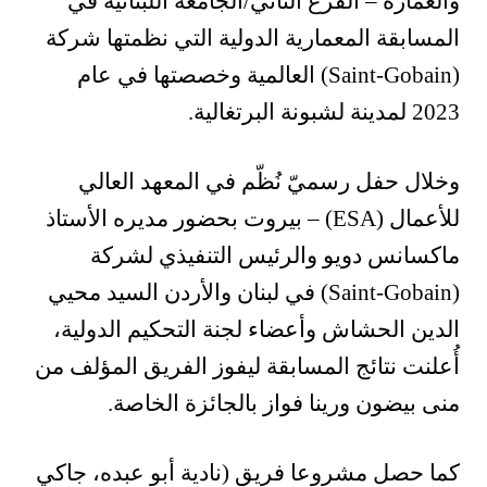
والعمارة – الفرع الثاني/الجامعة اللبنانية في
المسابقة المعمارية الدولية التي نظمتها شركة
(Saint-Gobain) العالمية وخصصتها في عام
2023 لمدينة لشبونة البرتغالية.
وخلال حفل رسميّ نُظّم في المعهد العالي
للأعمال (ESA) – بيروت بحضور مديره الأستاذ
ماكسانس دويو والرئيس التنفيذي لشركة
(Saint-Gobain) في لبنان والأردن السيد محيي
الدين الحشاش وأعضاء لجنة التحكيم الدولية،
أُعلنت نتائج المسابقة ليفوز الفريق المؤلف من
منى بيضون ورينا فواز بالجائزة الخاصة.
كما حصل مشروعا فريق (نادية أبو عبده، جاكي