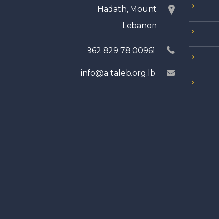
Hadath, Mount
Lebanon
00961 78 829 962
info@altaleb.org.lb