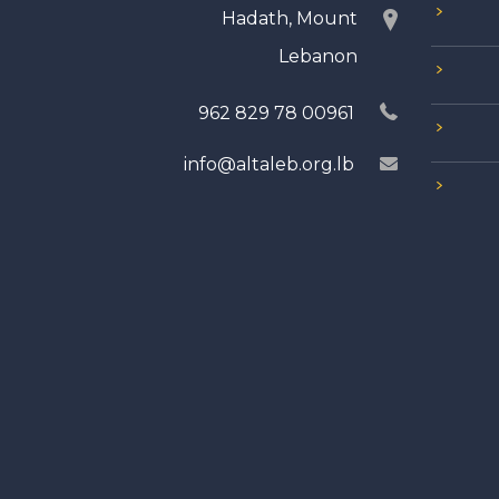
Hadath, Mount
Lebanon
00961 78 829 962
info@altaleb.org.lb