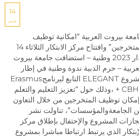
14
مارس
معة بيروت العربية “امكانية توظيف
المتخرجين” وافتتاح مركز الابتكار الثلاثاء 14
آذار 2023 وطنية – استضافت جامعة بيروت
عربية – حرم الدبية ندوة وطنية في إطار
مشروع ELEGANT التابع لبرنامجErasmus
+ CBHE ،وذلك حول “تعزيز التعليم والتعلم
مكان توظيف المتخرجين من خلال التعاون
ن الجامعةوالمؤسسات”، تناولت نشر
جازات المشروع والإحتفال بإطلاق مركز
إبتكار الذي يرتبط ارتباطا مباشرا بمشروع