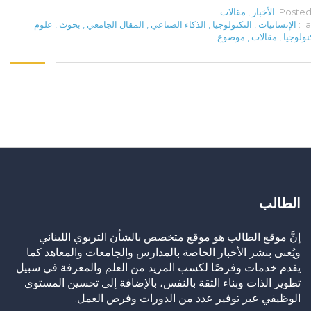
Posted 
الأخبار
,
مقالات
Ta
الإنسانيات
,
التكنولوجيا
,
الذكاء الصناعي
,
المقال الجامعي
,
بحوث
,
علوم
نولوجيا
,
مقالات
,
موضوع
الطالب
إنَّ موقع الطالب هو موقع متخصص بالشأن التربوي اللبناني
ويُعنى بنشر الأخبار الخاصة بالمدارس والجامعات والمعاهد كما
يقدم خدمات وفرصًا لكسب المزيد من العلم والمعرفة في سبيل
تطوير الذات وبناء الثقة بالنفس، بالإضافة إلى تحسين المستوى
الوظيفي عبر توفير عدد من الدورات وفرص العمل.