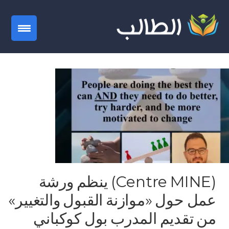
gation
(Centre MINE) ينظم ورشة
عمل حول «موازنة القبول والتغيير»
من تقديم المدرب بول كوكباني