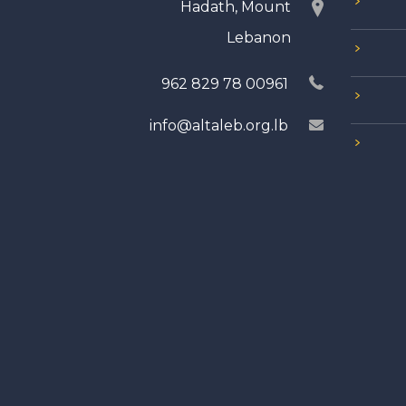
Hadath, Mount
Lebanon
00961 78 829 962
info@altaleb.org.lb