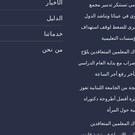
الأخبار
مي تستنكر تدمير مجمع
ي في عيناثا وتناشد الدول
الدليل
برى للضغط لوقف استهداف
خدماتنا
ؤسسات التعليمية
من نحن
 المعلمين المتعاقدين يلوّح
ضراب مع بداية العام الدراسي
تأخر رفع أجر الساعة
ة من الجامعة اللبنانية تفوز
ئزة أفضل أطروحة دكتوراه
ية حول المرأة
ك المعلمين المتعاقدين
ب بالإسراع في تنفيذ قانون