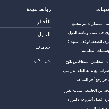
حديثات
روابط مهمة
الأخبار
مي تستنكر تدمير مجمع
ي في عيناثا وتناشد الدول
الدليل
برى للضغط لوقف استهداف
خدماتنا
ؤسسات التعليمية
من نحن
 المعلمين المتعاقدين يلوّح
ضراب مع بداية العام الدراسي
تأخر رفع أجر الساعة
ة من الجامعة اللبنانية تفوز
ئزة أفضل أطروحة دكتوراه
ية حول المرأة