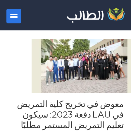
gation
معوض في تخريج كلية التمريض
في LAU دفعة 2023: سيكون
تعليم التمريض المستمر مطلبًا