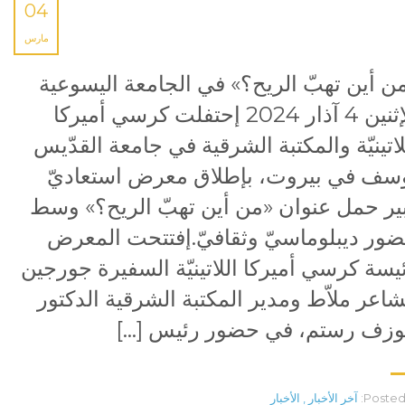
04
مارس
ن أين تهبّ الريح؟» في الجامعة اليسوعية
الإثنين 4 آذار 2024 إحتفلت كرسي أميركا
لاتينيّة والمكتبة الشرقية في جامعة القدّيس
سف في بيروت، بإطلاق معرض استعاديّ
ير حمل عنوان «من أين تهبّ الريح؟» وسط
ور ديبلوماسيّ وثقافيّ.إفتتحت المعرض
يسة كرسي أميركا اللاتينيّة السفيرة جورجين
شاعر ملاّط ومدير المكتبة الشرقية الدكتور
زف رستم، في حضور رئيس […]
Posted 
آخر الأخبار
,
الأخبار