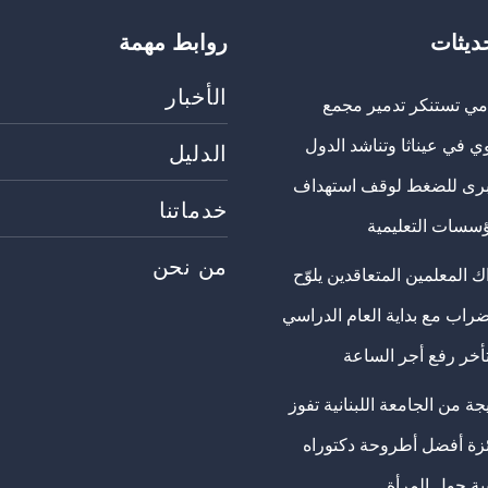
حديثات
روابط مهمة
الأخبار
مي تستنكر تدمير مجمع
ي في عيناثا وتناشد الدول
الدليل
برى للضغط لوقف استهداف
خدماتنا
ؤسسات التعليمية
من نحن
 المعلمين المتعاقدين يلوّح
ضراب مع بداية العام الدراسي
تأخر رفع أجر الساعة
ة من الجامعة اللبنانية تفوز
ئزة أفضل أطروحة دكتوراه
ية حول المرأة