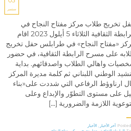
05
سبتمبر
ل تخريج طلاب مركز مفتاح النجاح في
الرابطة الثقافية الثلاثاء 5 أيلول 2023 اقام
كز «مفتاح النجاح» في طرابلس حفل تخريج
ابه على مسرح الرابطة الثقافية، في حضور
صيات واهالي الطلاب واصدقائهم. بداية
نشيد الوطني اللبناني ثم كلمة مديرة المركز
ال ارناوؤط الرفاعي التي شددت على«بناء
ل على مستوى التطوّر والإبداع وعلى
توعوية اللازمة والضرورية […]
Posted 
آخر الأخبار
,
الأخبار
Ta
الرابطة الثقافية
,
حفل تخرج
,
مركز مفتاح النجاح