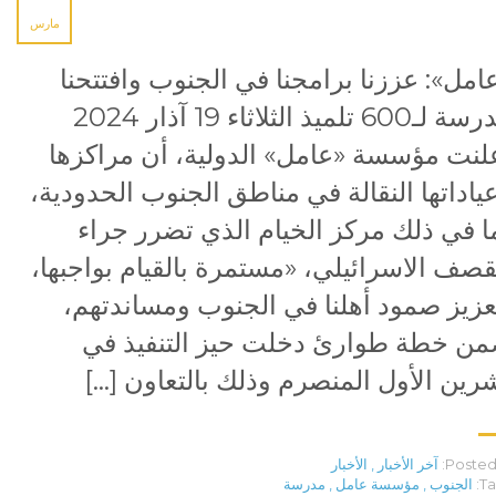
مارس
امل»: عززنا برامجنا في الجنوب وافتتحنا
مدرسة لـ600 تلميذ الثلاثاء 19 آذار 2024
لنت مؤسسة «عامل» الدولية، أن مراكزها
ياداتها النقالة في مناطق الجنوب الحدودية،
ا في ذلك مركز الخيام الذي تضرر جراء
قصف الاسرائيلي، «مستمرة بالقيام بواجبها،
عزيز صمود أهلنا في الجنوب ومساندتهم،
ن خطة طوارئ دخلت حيز التنفيذ في
رين الأول المنصرم وذلك بالتعاون […]
Posted 
آخر الأخبار
,
الأخبار
Ta
الجنوب
,
مؤسسة عامل
,
مدرسة