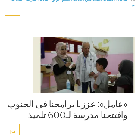
م
«عامل»: عززنا برامجنا في الجنوب
وافتتحنا مدرسة لـ600 تلميذ
19