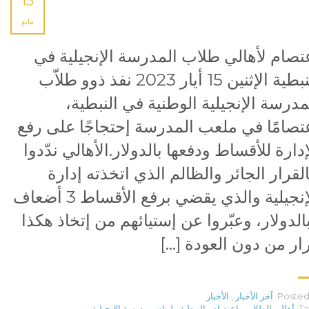
15
مايو
تصام لأهالي طلاب المدرسة الإنجيلية في
النبطية الإثنين 15 أيار 2023 نفذ ذوو طلاّب
مدرسة الإنجيلية الوطنية في النبطية،
تصامًا في ملعب المدرسة إحتجاجًا على رفع
إدارة للأقساط ودفعها بالدولار.الأهالي ندّدوا
القرار الجائر والظالم الذي اتخذته إدارة
الإنجيلية والذي يقضي برفع الأقساط 3 أضعاف
الدولار، وعبّروا عن إستيائهم من إتخاذ هكذا
ار من دون العودة […]
Posted 
آخر الأخبار
,
الأخبار
Ta
أهالي الطلاب
,
إعتصام
,
النبطية
,
لبنان
,
مدرسة الإنجيلية