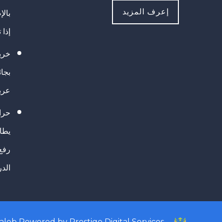
إعرف المزيد
بالإ
إذا 
خريج
بجا
عرب
حرا
يطال
رفع
الد
taleb
Powered by
Prestige Digital Services