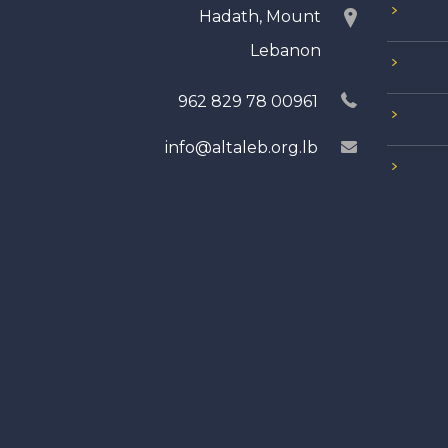
Hadath, Mount
Lebanon
00961 78 829 962
info@altaleb.org.lb