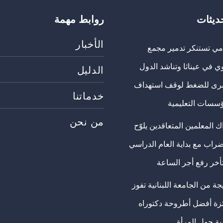
حديثات
روابط مهمة
الأخبار
مي تستنكر تدمير مجمع
ي في عيناثا وتناشد الدول
الدليل
برى للضغط لوقف استهداف
خدماتنا
ؤسسات التعليمية
من نحن
 المعلمين المتعاقدين يلوّح
ضراب مع بداية العام الدراسي
تأخر رفع أجر الساعة
ة من الجامعة اللبنانية تفوز
ئزة أفضل أطروحة دكتوراه
ية حول المرأة