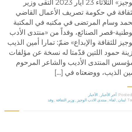
الوجيز» الثلاثاء 23 أيار 2023 التقى وزير
ثقافة في حكومة تصريف الأعمال القاضي
مد وسام المرتضى في مكتبه في المكتبة
وطنية-قصر الصنائع، وفداً من «منتدى الأدب
وجيز للثقافة والإبداع» ضمّ: تمارا أمين الذيب
ينة حمود اللتين قدّمتا له نسخة عن مؤلفات
ؤسس المنتدى الأديب والشاعر المرحوم
ين الذيب، ووضعتاه في […]
Posted 
آخر الأخبار
,
الأخبار
Ta
لبنان
,
لقاء
,
منتدى الادب الوجيز
,
وزير الثقافة
,
وفد