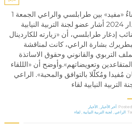
لقاءٌ «مفيد» بين طرابلسي والراعي الجمعة 1
آذار 2024 أشار عضو لجنة التربية النيابية
نائب إدغار طرابلسي، أن «زيارته للكاردينال
بطريرك بشارة الراعي، كانت لمناقشة
ملف التربوي والقانوني وحقوق الاساتذة
لمتقاعدين وتعويضاتهم».وأوضح أن «الللقاء
ن مُفيدا ومُكلّلا بالتوافق والمحبة». الراعي
نة التربية النيابية لقاء
Posted 
آخر الأخبار
,
الأخبار
Ta
الراعي
,
لجنة التربية النيابية
,
لقاء