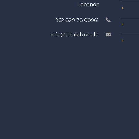
Lebanon
00961 78 829 962
info@altaleb.org.lb