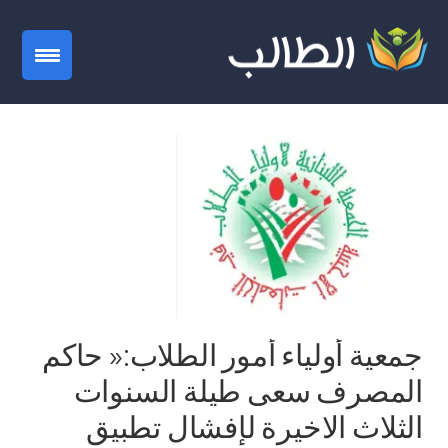
gation
جمعية أولياء أمور الطلاب:« حاكم
المصرف سعى طيلة السنوات
الثلاث الاخيرة لإفشال تطبيق