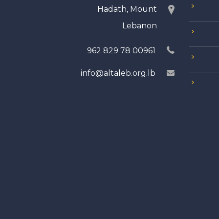
Hadath, Mount
Lebanon
00961 78 829 962
info@altaleb.org.lb