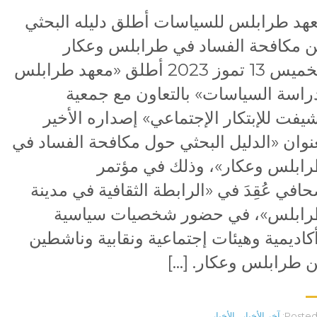
هد طرابلس للسياسات أطلق دليله البحثي
 مكافحة الفساد في طرابلس وعكار
الخميس 13 تموز 2023 أطلق «معهد طرابلس
راسة السياسات» بالتعاون مع جمعية
يفت للإبتكار الإجتماعي» إصداره الأخير
نوان «الدليل البحثي حول مكافحة الفساد في
ابلس وعكار»، وذلك في مؤتمر
افي عُقِدَ في «الرابطة الثقافية في مدينة
ابلس»، في حضور شخصيات سياسية
كاديمية وهيئات إجتماعية ونقابية وناشطين
 طرابلس وعكار. […]
Posted 
آخر الأخبار
,
الأخبار