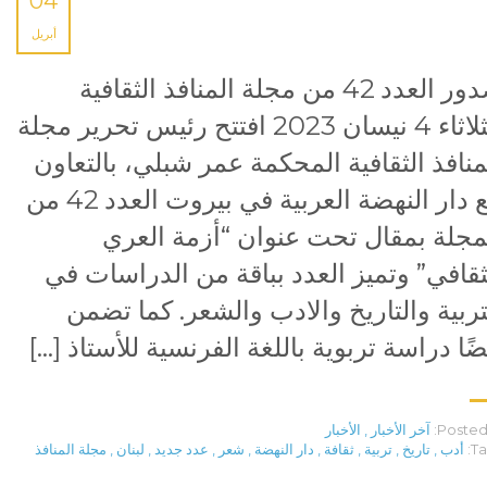
04
أبريل
صدور العدد 42 من مجلة المنافذ الثقافية
الثلاثاء 4 نيسان 2023 افتتح رئيس تحرير مجلة
منافذ الثقافية المحكمة عمر شبلي، بالتعاون
مع دار النهضة العربية في بيروت العدد 42 من
مجلة بمقال تحت عنوان “أزمة العري
ثقافي” وتميز العدد بباقة من الدراسات في
تربية والتاريخ والادب والشعر. كما تضمن
ضًا دراسة تربوية باللغة الفرنسية للأستاذ […]
Posted 
آخر الأخبار
,
الأخبار
Ta
أدب
,
تاريخ
,
تربية
,
ثقافة
,
دار النهضة
,
شعر
,
عدد جديد
,
لبنان
,
مجلة المنافذ