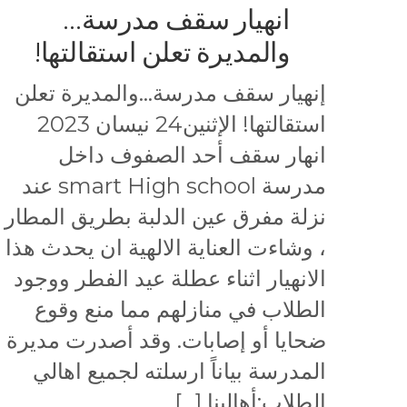
انهيار سقف مدرسة…
والمديرة تعلن استقالتها!
إنهيار سقف مدرسة…والمديرة تعلن
استقالتها! الإثنين24 نيسان 2023
انهار سقف أحد الصفوف داخل
مدرسة smart High school عند
نزلة مفرق عين الدلبة بطريق المطار
، وشاءت العناية الالهية ان يحدث هذا
الانهيار اثناء عطلة عيد الفطر ووجود
الطلاب في منازلهم مما منع وقوع
ضحايا أو إصابات. وقد أصدرت مديرة
المدرسة بياناً ارسلته لجميع اهالي
الطلاب:أهالينا […]