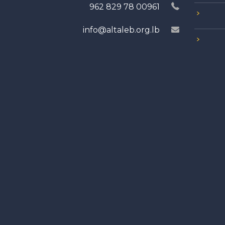
00961 78 829 962
info@altaleb.org.lb