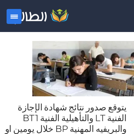
يتوقع صدور نتائج شهادة الإجازة
الفنية LT والتأهيلية الفنية BT1
والبريفيه المهنية BP خلال يومين او