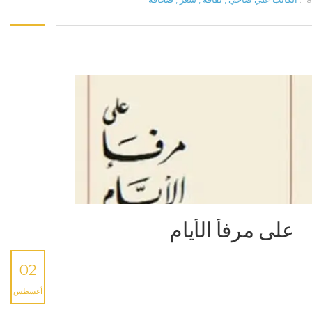
على مرفأ الأيام
02
أغسطس