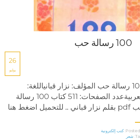
100 رسالة حب
26
يوليو
100 رسالة حب المؤلف: نزار قبانياللغة:
العربيةعدد الصفحات: 511 كتاب 100 رسالة
ار قباني .. للتحميل اضغط هنا
Posted 
كتب إلكترونية
Ta
شعر