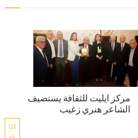
مركز ايليت للثقافة يستضيف
الشاعر هنري زغيب
03
مايو