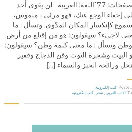
الصفحات: 177اللغة: العربية لن يقوى أحد
ى إخفاء الوجع عنك، فهو مرئي ، ملموس،
موع كإنكسار المكان المدّوي. وتسأل : ما
نى لاجىء؟ سيقولون: هو من إقتلع من أرض
وطن وتسأل : ما معنى كلمة وطن؟ سيقولون:
 البيت وشجرة التوت وقن الدجاج وقفير
نحل ورائحة الخبز والسماء […]
Posted 
كتب إلكترونية
Ta
الأدب العربي
,
شعر
,
كتب إلكترونية