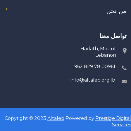
من نحن
تواصل معنا
Hadath, Mount
Lebanon
00961 78 829 962
info@altaleb.org.lb
Copyright © 2023
Altaleb
Powered by
Prestige Digital
Services