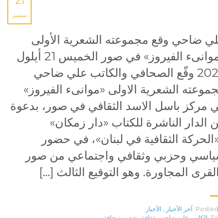
21
سبتمبر
ي ضاحي وقع مجموعته الشعرية الأولى
«موانىء الفيروز» في صور الخميس 21 أيلول
2023 وقّع الصحافي والكاتب علي ضاحي
موعته الشعرية الاولى «موانىء الفيروز»
 مركز باسل الاسد الثقافي في صور، بدعوة
 الدار الناشرة للكتاب «دار زمكان»
الحركة الثقافية في لبنان»، في حضور
اسي وحزبي وثقافي واجتماعي من صور
لقرى المجاورة. وهو التوقيع الثالث […]
Posted 
آخر الأخبار
,
الأخبار
Ta
الكاتب علي ضاحي
,
ثقافة
,
شعر
,
صحافة