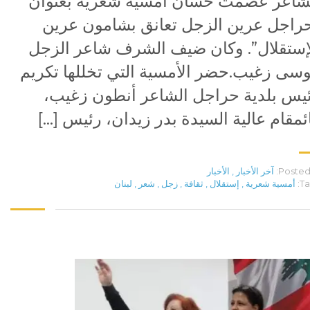
شاعر عصمت حسان أمسية شعرية بعنوان
راجل عرين الزجل تعانق بشامون عرين
إستقلال”. وكان ضيف الشرف شاعر الزجل
سى زغيب.حضر الأمسية التي تخللها تكريم
يس بلدية حراجل الشاعر أنطون زغيب،
ئمقام عالية السيدة بدر زيدان، رئيس […]
Posted 
آخر الأخبار
,
الأخبار
Ta
أمسية شعرية
,
إستقلال
,
ثقافة
,
زجل
,
شعر
,
لبنان