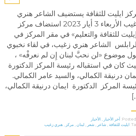
كز ايليت للثقافة يستضيف الشاعر هنري
زغيب الأربعاء 3 أيار 2023 استضاف مركز
يليت للثقافة والتعليم» في مقر المركز في
ابلس الشاعر هنري زغيب، في لقاء نخبوي
ل موضوع «لن نحبَّ لبنان إِن لم نعرفْه» ،
ث كان في استقباله رئيسة المركز الدكتورة
مان درنيقة الكمالي، والسيد عامر الكمالي.
يسة المركز الدكتورة ايمان درنيقة الكمالي،
[
Posted 
آخر الأخبار
,
الأخبار
Ta
ايليت للثقافة
,
شاعر
,
شعر
,
لبنان
,
مركز
,
هنري زغيب