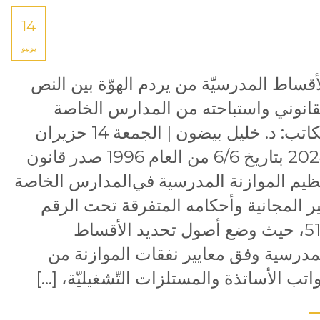
14
يونيو
أقساط المدرسيّة من يردم الهوّة بين النص
قانوني واستباحته من المدارس الخاصة
الكاتب: د. خليل بيضون | الجمعة 14 حزيران
2024 بتاريخ 6/6 من العام 1996 صدر قانون
ﻈﯿﻢ اﻟﻤﻮازﻧﺔ اﻟﻤﺪرﺳﯿﺔ ﻓﻲاﻟﻤﺪارس اﻟﺨﺎﺻﺔ
ﺮ اﻟﻤﺠﺎﻧﯿﺔ وأﺣﻜﺎمه المتفرقة تحت الرﻗﻢ
515، حيث وﺿﻊ أﺻﻮل ﺗﺤﺪﯾﺪ الأﻗﺴﺎط
ﻤﺪرﺳﯿﺔ وفق معايير نفقات الموازنة من
اتب الأساتذة والمستلزات التّشغيليّة، […]