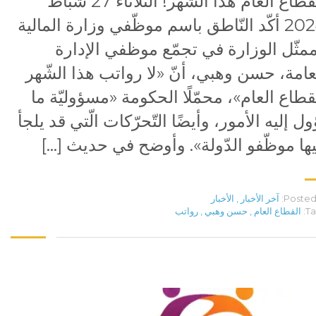
للقطاع العام هذا الشهر! الثلاثاء 27 شباط
2024 أكّد النّاطق باسم موظّفي وزارة المالية
مثّل الوزارة في تجمّع موظفي الإدارة
عامة، حسن وهبي، أنّ «لا رواتب هذا الشّهر
قطاع العام»، محمّلًا الحكومة «مسؤوليّة ما
ول إليه الأمور، وأيضًا التّحرّكات الّتي قد يلجأ
يها موظّفو الدّولة». وأوضح في حديث […]
Posted 
آخر الأخبار
,
الأخبار
Ta
القطاع العام
,
حسن وهبي
,
رواتب