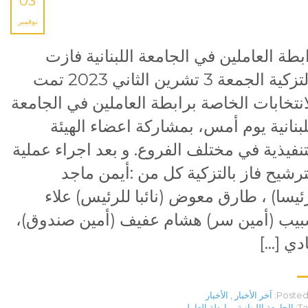
03
نوفمبر
بطة العاملين في الجامعة اللبنانية فازت
بالتزكية الجمعة 3 تشرين الثاني 2023 تمت
انتخابات الخاصة برابطة العاملين في الجامعة
لبنانية يوم أمس، بمشاركة اعضاء الهيئة
تنفيذية في مختلف الفروع. و بعد اجراء عملية
ترشيح فاز بالتزكية كل من :أيمن ماجد
ئيسا) ، طارق معوض (نائبا للرئيس) علاء
يب (أمين سر) هشام عفيف (أمين صندوق)،
دي […]
Posted 
آخر الأخبار
,
الأخبار
Ta
الجامعة اللبنانية
,
رابطة العاملين