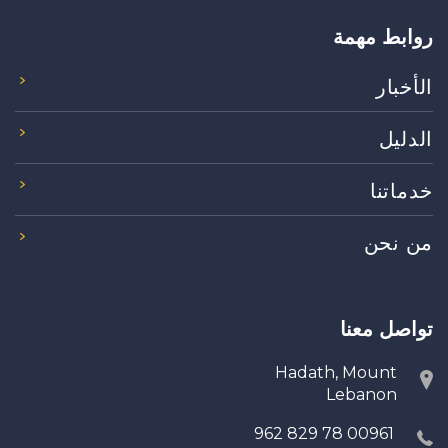
روابط مهمة
الأخبار
الدليل
خدماتنا
من نحن
تواصل معنا
Hadath, Mount
Lebanon
00961 78 829 962