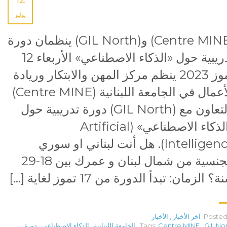
يوليو
(Centre MINE) و(GIL North) ينظمان دورة
تدريبية حول «الذكاء الاصطناعي» الأربعاء 12
تموز 2023 ينظم مركز المهن والابتكار وريادة
الأعمال في الجامعة اللبنانية (Centre MINE)
بالتعاون مع (GIL North) دورة تدريبية حول
«الذكاء الاصطناعي» (Artificial
Intelligence). هل أنت لبناني او سوري
الجنسية من شمال لبنان و عمرك بين 18-29
؟ الزمان: تبدأ الدورة من 17 تموز لغاية […]
Posted 
آخر الأخبار
,
الأخبار
GIL No
,
Centre MINE
Tags:
,
الجامعة اللبنانية
,
الذكاء الاصطناعي
,
دورة