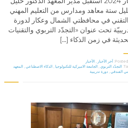
أيار 2024 استقبل مدير المعهد الدكتور خليل
يل ستة معاهد ومدارس من التعليم المهني
لتقني في محافظتي الشمال وعكار لدورة
ريبيّة تحت عنوان «التجدّد التربوي والتقنيات
حديثة في زمن الذكاء […]
Posted 
آخر الأخبار
,
الأخبار
Ta
التجدّد التربوي
,
الجامعة الاميركية للتكنولوجيا
,
الذكاء الاصطناعي
,
المعهد
ني الفندقي
,
دورة تدريبية