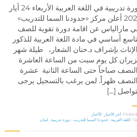
دورة تدريبية في اللغة العربية الأربعاء 24 أيار
2023 أعلن مركز «حدودنا السما للتدريب»
 مارالياس عن اقامة دورة تقوية للصف
تاسع أساسي في مادة اللغة العربية للذكور
لإناث بإشراف د.حنان الشعار، طيلة شهر
يران كل يوم سبت من الساعة العاشرة
لنصف صباحاً حتى الساعة الثانية عشرة
لنصف ظهراً. لمن يرغب بالتسجيل يرجى
تواصل […]
Posted 
آخر الأخبار
,
الأخبار
Ta
اللغة العربية
,
حدودنا السما للتدريب
,
دورة تدريبية
,
لبنان