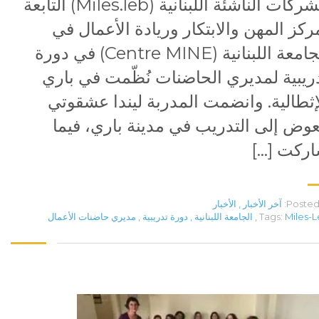
للشركات الناشئة اللبنانية (Miles.leb) التابعة
ركز المهن والابتكار وريادة الأعمال في
الجامعة اللبنانية (Centre MINE) في دورة
ريبية لمديري الحاضنات نُظّمت في باري
إثطالية. وانضمت المدربة ليندا عشقوتي
وض إلى التدريب في مدينة باري، فيما
ركت […]
Posted 
آخر الأخبار
,
الأخبار
Miles-
Tags:
,
الجامعة اللبنانية
,
دورة تدريبية
,
مديري حاضنات الأعمال