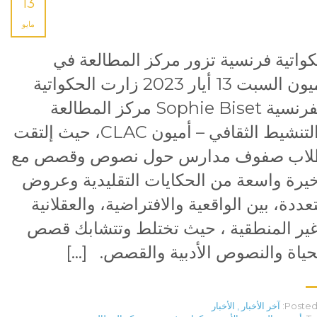
13
مايو
واتية فرنسية تزور مركز المطالعة في
أميون السبت 13 أيار 2023 زارت الحكواتية
الفرنسية Sophie Biset مركز المطالعة
والتنشيط الثقافي – أميون CLAC، حيث إلتقت
اب صفوف مدارس حول نصوص وقصص مع
يرة واسعة من الحكايات التقليدية وعروض
عددة، بين الواقعية والافتراضية، والعقلانية
ير المنطقية ، حيث تختلط وتتشابك قصص
حياة والنصوص الأدبية والقصص. […]
Posted 
آخر الأخبار
,
الأخبار