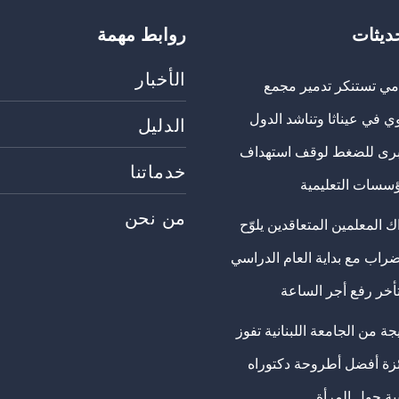
حديثات
روابط مهمة
الأخبار
مي تستنكر تدمير مجمع
ي في عيناثا وتناشد الدول
الدليل
برى للضغط لوقف استهداف
خدماتنا
ؤسسات التعليمية
من نحن
 المعلمين المتعاقدين يلوّح
ضراب مع بداية العام الدراسي
تأخر رفع أجر الساعة
ة من الجامعة اللبنانية تفوز
ئزة أفضل أطروحة دكتوراه
ية حول المرأة