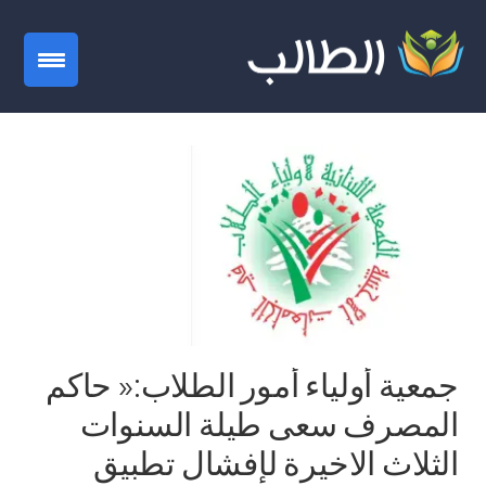
gation
جمعية أولياء أمور الطلاب:« حاكم
المصرف سعى طيلة السنوات
الثلاث الاخيرة لإفشال تطبيق