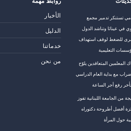
حديثات
روابط مهمة
الأخبار
مي تستنكر تدمير مجمع
ي في عيناثا وتناشد الدول
الدليل
برى للضغط لوقف استهداف
خدماتنا
ؤسسات التعليمية
من نحن
 المعلمين المتعاقدين يلوّح
ضراب مع بداية العام الدراسي
تأخر رفع أجر الساعة
ة من الجامعة اللبنانية تفوز
ئزة أفضل أطروحة دكتوراه
ية حول المرأة