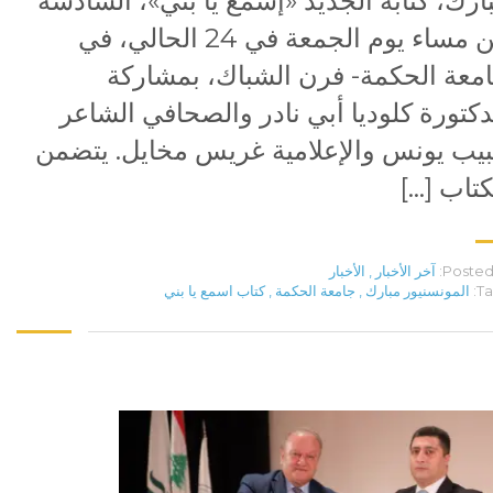
ارك، كتابه الجديد «إسمع يا بني»، السادسة
من مساء يوم الجمعة في 24 الحالي، في
معة الحكمة- فرن الشباك، بمشاركة
دكتورة كلوديا أبي نادر والصحافي الشاعر
يب يونس والإعلامية غريس مخايل. يتضمن
كتاب […]
Posted 
آخر الأخبار
,
الأخبار
Ta
المونسنيور مبارك
,
جامعة الحكمة
,
كتاب اسمع يا بني