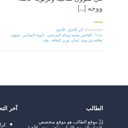
ووجه […]
Posted in:
آخر الأخبار
,
الأخبار
Tags:
القاضي محمد وسام المرتضى
,
ثانوية الميادين
,
شؤون
ثقافية وتربوية
,
لبنان
,
وزير الثقافة
,
وفد
الطالب
آخر الت
إنَّ موقع الطالب هو موقع متخصص
كرا
بالشأن التربوي اللبناني ويُعنى بنشر الأخبار