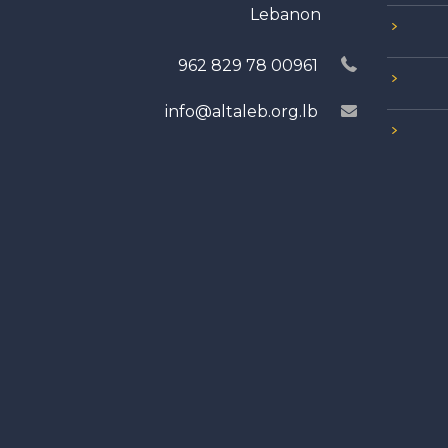
Lebanon
00961 78 829 962
info@altaleb.org.lb