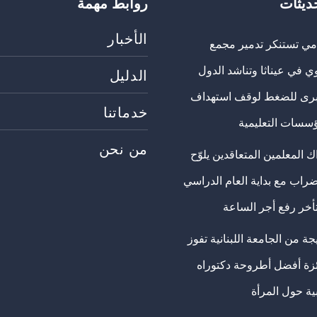
حديثات
روابط مهمة
الأخبار
مي تستنكر تدمير مجمع
ي في عيناثا وتناشد الدول
الدليل
برى للضغط لوقف استهداف
خدماتنا
ؤسسات التعليمية
من نحن
 المعلمين المتعاقدين يلوّح
ضراب مع بداية العام الدراسي
تأخر رفع أجر الساعة
ة من الجامعة اللبنانية تفوز
ئزة أفضل أطروحة دكتوراه
ية حول المرأة