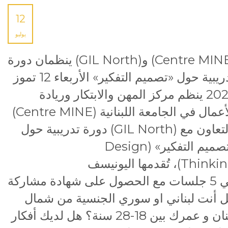
12
يوليو
(Centre MINE) و(GIL North) ينظمان دورة
تدريبية حول «تصميم التفكير» الأربعاء 12 تموز
2023 ينظم مركز المهن والابتكار وريادة
الأعمال في الجامعة اللبنانية (Centre MINE)
بالتعاون مع (GIL North) دورة تدريبية حول
«تصميم التفكير» (Design
Thinking)، تُقدمها اليونيسف
في 5 جلسات مع الحصول على شهادة مشاركة وإم
 أنت لبناني او سوري الجنسية من شمال
لبنان و عمرك بين 18-28 سنة؟ هل لديك أفكار