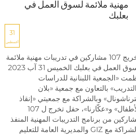
مهنية ملائمة لسوق العمل في
بعلبك
31
أغسطس
تخريج 107 مشاركين في تدريبات مهنية ملائمة
لسوق العمل في بعلبك الخميس 31 آب 2023
مت «الجمعية اللبنانية للدراسات
لتدريب» بالتعاون مع جمعية «بلان
ترناشونال» وبالشراكة مع جمعيتي «إنقاذ
الأطفال» و«عكّارنا»، حفل تخرج ل 107
اركين من برنامج التدريبات المهنية المنفذ
بالشراكة مع GIZ والمديرية العامة للتعليم