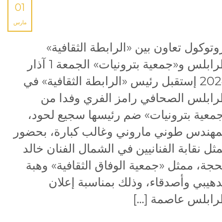
01
مارس
وتوكول تعاون بين «الرابطة الثقافية»
طرابلس و«جمعية بترونيات» الجمعة 1 آذار
2024 إستقبل رئيس «الرابطة الثقافية» في
ابلس الصحافي رامز الفري وفدا من
معية بترونيات» ضم رئيسها سجيع لحود،
مهندس طوني ماروني وغالب كبارة، بحضور
ثل نقابة الفنانيين في الشمال الفنان خالد
حجة، ممثل «جمعية الوفاق الثقافية» وهبة
دهيبي وأصدقاء، وذلك بمناسبة إعلان
ابلس عاصمة […]