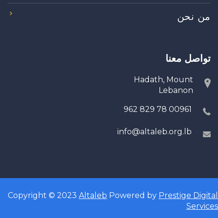
من نحن
تواصل معنا
Hadath, Mount
Lebanon
00961 78 829 962
info@altaleb.org.lb
Copyright © 2023
Altaleb
Powered by
Prestige Digital
Services