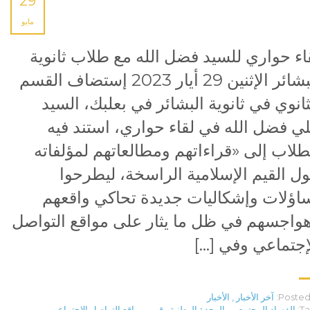
29
مايو
اء حواري للسيد فضل الله مع طلاب ثانوية
البشائر الإثنين 29 أيار 2023 إستضاف القسم
ثانوي في ثانوية البشائر في بعلبك، السيد
ي فضل الله في لقاء حواري، استند فيه
طلاب إلى «قراءاتهم ومطالعاتهم لمؤلفاته
ل القيم الإسلامية الراسخة، ليطرحوا
اؤلات وإشكاليات جديدة تحاكي واقعهم
واجسهم في ظل ما يثار على مواقع التواصل
إجتماعي وفي […]
Posted 
آخر الأخبار
,
الأخبار
Ta
الفساد المجتمعي
,
الوحدة الوطنية
,
قيم
,
مواقع التواصل الإجتماعي