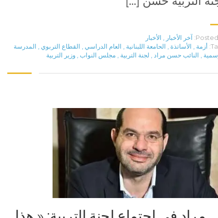
نة التربية حسن […]
Posted 
آخر الأخبار
,
الأخبار
Ta
أزمة
,
الأساتذة
,
الحامعة اللبنانية
,
العام الدراسي
,
القطاع التربوي
,
المدرسة
سمية
,
النائب حسن مراد
,
لجنة التربية
,
مجلس النواب
,
وزير التربية
مراد في إجتماع لجنة التربية: « هذا