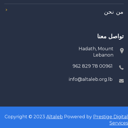
من نحن
تواصل معنا
Hadath, Mount
Lebanon
00961 78 829 962
info@altaleb.org.lb
Copyright © 2023
Altaleb
Powered by
Prestige Digital
Services