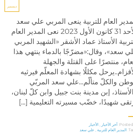
ديسمبر
مدير العام للتربية ينعى المربي علي سعد
الأحد 31 كانون الأول 2023 نعى المدير العام
تربية الأستاذ عماد الأشقر «الشهيد المربي
ي سعد»، وقال:«مضرّجًا بالدماء ينتهي هذا
عام، منتصرًا على القتلة والجهلة
أقزام..يرحل مكللًا بشهادة المعلّم فيرثيه
وطن والكلّ متألّم…علي سعد المربّي
لأستاذ، إبن مدينة بنت جبيل وابن كلّ لبنان،
تقى شهيدًا، خضّب مسيرته التعليمية […]
Posted 
آخر الأخبار
,
الأخبار
Ta
المدير العام للتربية
,
علي سعد