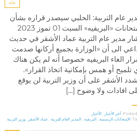
يوليو
ير عام التربية: الحلبي سيصدر قراره بشأن
إمتحانات «البريفيه» السبت 01 تموز 2023
ار مدير عام التربية عماد الأشقر في حديث
اعي الى أن «الوزارة بجميع أركانها صدمت
رار الغاء البريفيه خصوصا أنه لم يكن هناك
 تلميح أو همس بإمكانية اتخاذ القرار».
دد الأشقر على أن وزير التربية لن يوقع
ى افادات ولا وضوح […]
Posted 
آخر الأخبار
,
الأخبار
Ta
الإمتحانات الرسمية
,
البريفيه
,
المدير العام للتربية
,
عماد الأشقر
,
وزير التربية