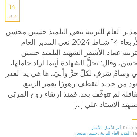
14
فبراير
مدير العام للتربية ينعي التلميذ حسين محسن
الأربعاء 14 شباط 2024 نعى المدير العام
تربية عماد الأشقر الشهيد التلميذ حسين
سن، وقال: تحلُّ الشهادة أينما أراد حاملها،
 وسامُ شرفٍ لكلّ حرٍّ وأبيّ.. ها هي يد الغدر
ود من جديد لتقطف زهورًا بعمر الربيع.
قافلة لم تتوقّف بعد. فمنذ ارتقاء روح المربّي
شهيد الاستاذ علي […]
Posted 
آخر الأخبار
,
الأخبار
Ta
المدير العام للتربية
,
حسين محسن